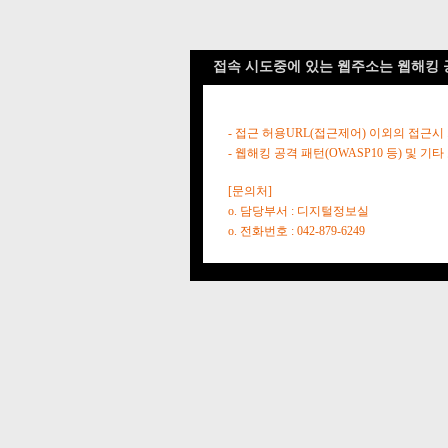
접속 시도중에 있는 웹주소는 웹해킹 
- 접근 허용URL(접근제어) 이외의 접근시
- 웹해킹 공격 패턴(OWASP10 등) 및
[문의처]
o. 담당부서 : 디지털정보실
o. 전화번호 : 042-879-6249