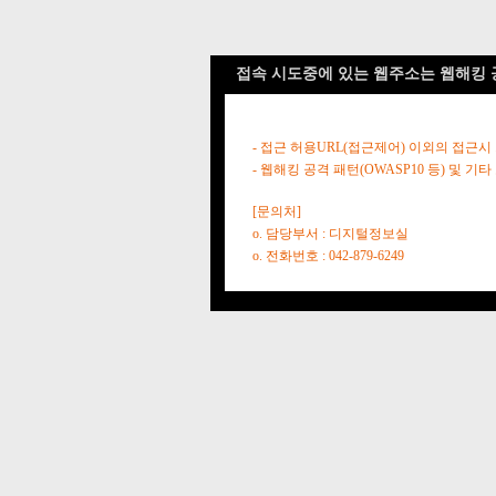
접속 시도중에 있는 웹주소는 웹해킹 
- 접근 허용URL(접근제어) 이외의 접근시
- 웹해킹 공격 패턴(OWASP10 등) 및
[문의처]
o. 담당부서 : 디지털정보실
o. 전화번호 : 042-879-6249