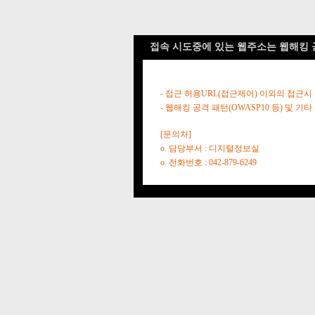
접속 시도중에 있는 웹주소는 웹해킹 
- 접근 허용URL(접근제어) 이외의 접근시
- 웹해킹 공격 패턴(OWASP10 등) 및
[문의처]
o. 담당부서 : 디지털정보실
o. 전화번호 : 042-879-6249