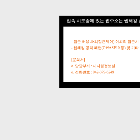
접속 시도중에 있는 웹주소는 웹해킹 
- 접근 허용URL(접근제어) 이외의 접근시
- 웹해킹 공격 패턴(OWASP10 등) 및
[문의처]
o. 담당부서 : 디지털정보실
o. 전화번호 : 042-879-6249