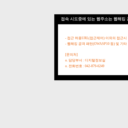
접속 시도중에 있는 웹주소는 웹해킹 
- 접근 허용URL(접근제어) 이외의 접근시
- 웹해킹 공격 패턴(OWASP10 등) 및
[문의처]
o. 담당부서 : 디지털정보실
o. 전화번호 : 042-879-6249