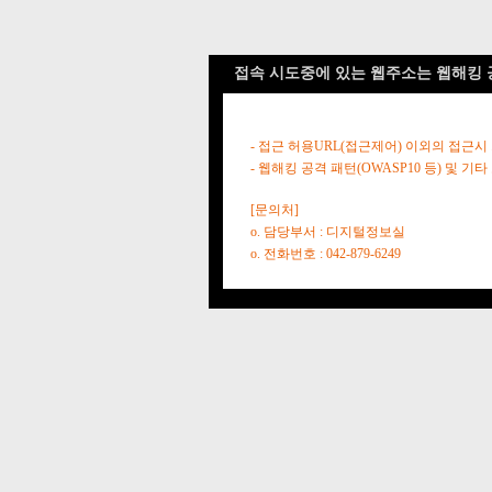
접속 시도중에 있는 웹주소는 웹해킹 
- 접근 허용URL(접근제어) 이외의 접근시
- 웹해킹 공격 패턴(OWASP10 등) 및
[문의처]
o. 담당부서 : 디지털정보실
o. 전화번호 : 042-879-6249