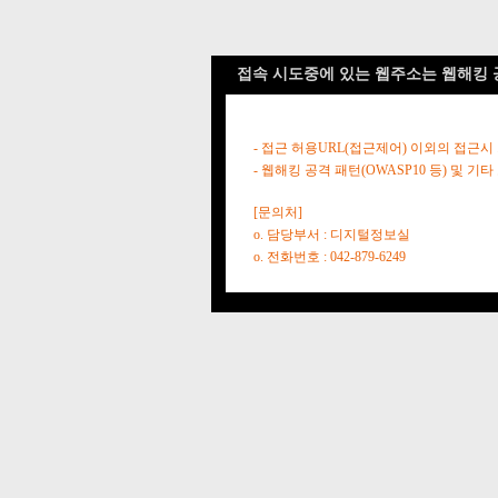
접속 시도중에 있는 웹주소는 웹해킹 
- 접근 허용URL(접근제어) 이외의 접근시
- 웹해킹 공격 패턴(OWASP10 등) 및
[문의처]
o. 담당부서 : 디지털정보실
o. 전화번호 : 042-879-6249