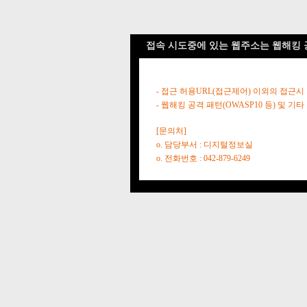
접속 시도중에 있는 웹주소는 웹해킹 
- 접근 허용URL(접근제어) 이외의 접근시
- 웹해킹 공격 패턴(OWASP10 등) 및
[문의처]
o. 담당부서 : 디지털정보실
o. 전화번호 : 042-879-6249