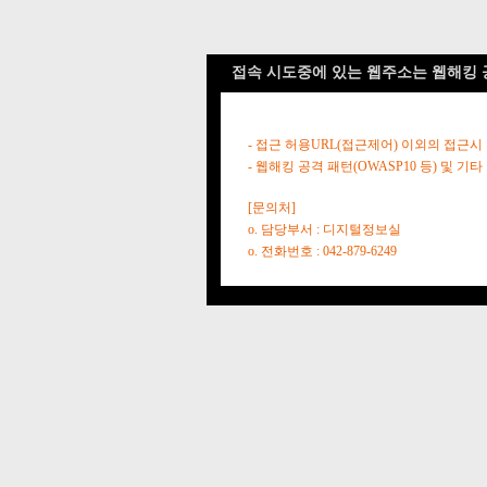
접속 시도중에 있는 웹주소는 웹해킹 
- 접근 허용URL(접근제어) 이외의 접근시
- 웹해킹 공격 패턴(OWASP10 등) 및
[문의처]
o. 담당부서 : 디지털정보실
o. 전화번호 : 042-879-6249