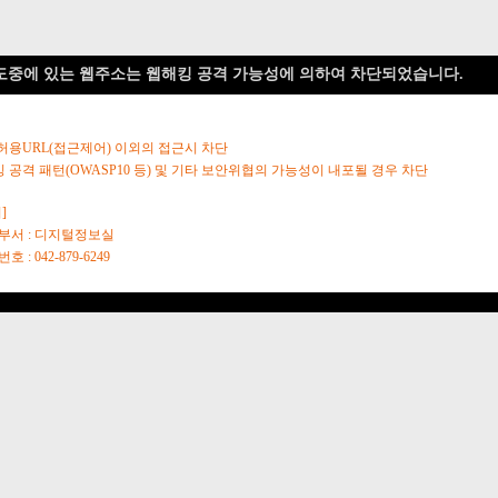
도중에 있는 웹주소는 웹해킹 공격 가능성에 의하여 차단되었습니다.
 허용URL(접근제어) 이외의 접근시 차단
킹 공격 패턴(OWASP10 등) 및 기타 보안위협의 가능성이 내포될 경우 차단
]
당부서 : 디지털정보실
호 : 042-879-6249