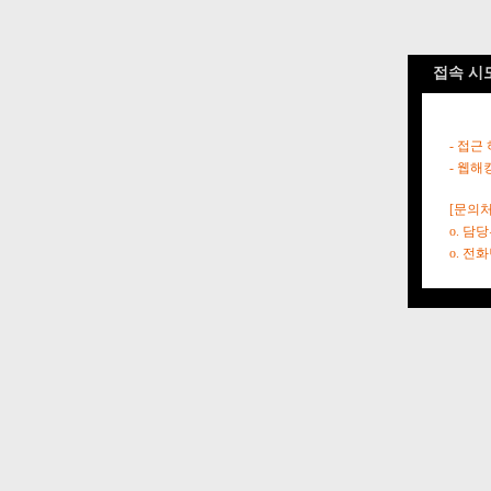
접속 시
- 접근
- 웹해
[문의처
o. 담
o. 전화번