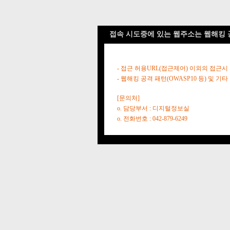
접속 시도중에 있는 웹주소는 웹해킹 
- 접근 허용URL(접근제어) 이외의 접근시
- 웹해킹 공격 패턴(OWASP10 등) 및
[문의처]
o. 담당부서 : 디지털정보실
o. 전화번호 : 042-879-6249