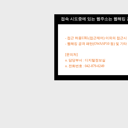
접속 시도중에 있는 웹주소는 웹해킹 
- 접근 허용URL(접근제어) 이외의 접근시
- 웹해킹 공격 패턴(OWASP10 등) 및
[문의처]
o. 담당부서 : 디지털정보실
o. 전화번호 : 042-879-6249