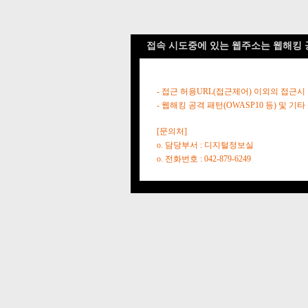
접속 시도중에 있는 웹주소는 웹해킹 
- 접근 허용URL(접근제어) 이외의 접근시
- 웹해킹 공격 패턴(OWASP10 등) 및
[문의처]
o. 담당부서 : 디지털정보실
o. 전화번호 : 042-879-6249