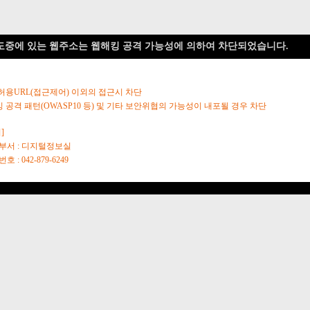
도중에 있는 웹주소는 웹해킹 공격 가능성에 의하여 차단되었습니다.
 허용URL(접근제어) 이외의 접근시 차단
킹 공격 패턴(OWASP10 등) 및 기타 보안위협의 가능성이 내포될 경우 차단
]
당부서 : 디지털정보실
호 : 042-879-6249