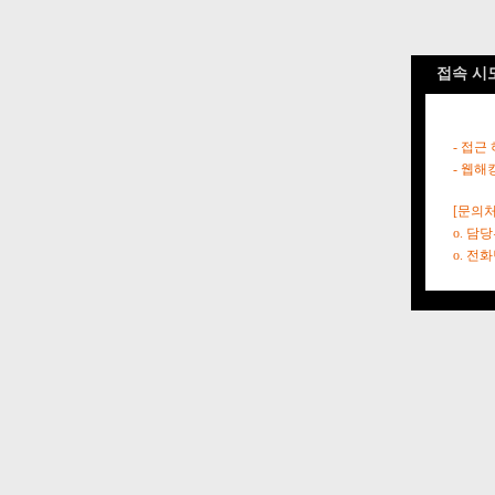
접속 시
- 접근
- 웹해
[문의처
o. 담
o. 전화번