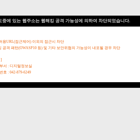
도중에 있는 웹주소는 웹해킹 공격 가능성에 의하여 차단되었습니다.
 허용URL(접근제어) 이외의 접근시 차단
킹 공격 패턴(OWASP10 등) 및 기타 보안위협의 가능성이 내포될 경우 차단
]
당부서 : 디지털정보실
호 : 042-879-6249