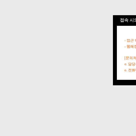
접속 시
- 접근
- 웹해
[문의처
o. 담
o. 전화번