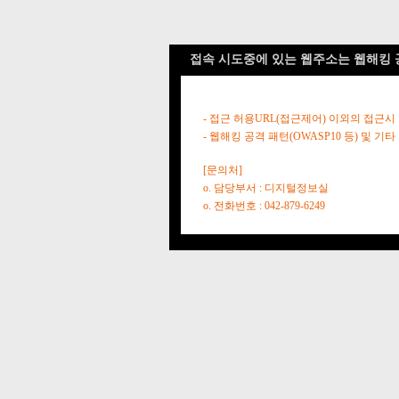
접속 시도중에 있는 웹주소는 웹해킹 
- 접근 허용URL(접근제어) 이외의 접근시
- 웹해킹 공격 패턴(OWASP10 등) 및
[문의처]
o. 담당부서 : 디지털정보실
o. 전화번호 : 042-879-6249