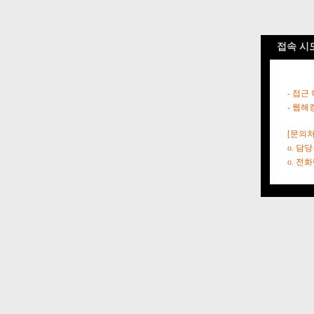
접속 시
- 접근
- 웹해
[문의처
o. 담
o. 전화번