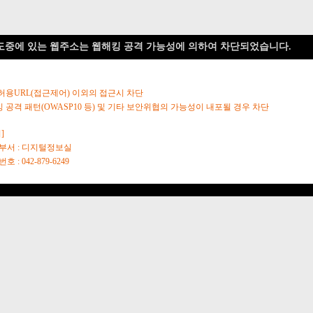
도중에 있는 웹주소는 웹해킹 공격 가능성에 의하여 차단되었습니다.
 허용URL(접근제어) 이외의 접근시 차단
킹 공격 패턴(OWASP10 등) 및 기타 보안위협의 가능성이 내포될 경우 차단
]
당부서 : 디지털정보실
호 : 042-879-6249