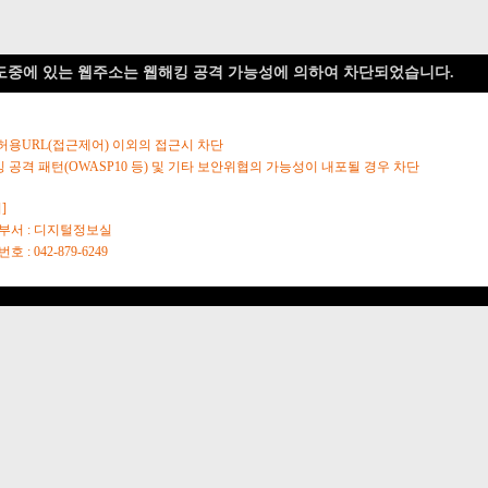
도중에 있는 웹주소는 웹해킹 공격 가능성에 의하여 차단되었습니다.
 허용URL(접근제어) 이외의 접근시 차단
킹 공격 패턴(OWASP10 등) 및 기타 보안위협의 가능성이 내포될 경우 차단
]
당부서 : 디지털정보실
호 : 042-879-6249