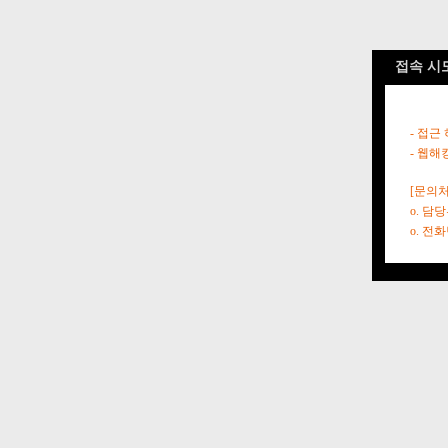
접속 시
- 접근
- 웹해
[문의처
o. 담
o. 전화번