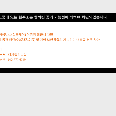
도중에 있는 웹주소는 웹해킹 공격 가능성에 의하여 차단되었습니다.
 허용URL(접근제어) 이외의 접근시 차단
킹 공격 패턴(OWASP10 등) 및 기타 보안위협의 가능성이 내포될 경우 차단
]
당부서 : 디지털정보실
호 : 042-879-6249