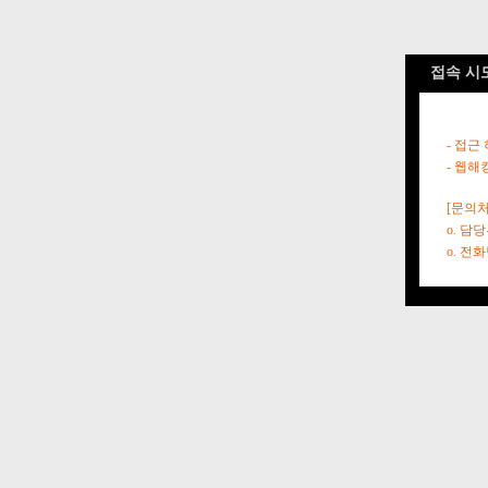
접속 시
- 접근
- 웹해
[문의처
o. 담
o. 전화번