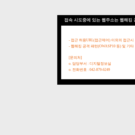
접속 시도중에 있는 웹주소는 웹해킹 
- 접근 허용URL(접근제어) 이외의 접근시
- 웹해킹 공격 패턴(OWASP10 등) 및
[문의처]
o. 담당부서 : 디지털정보실
o. 전화번호 : 042-879-6249